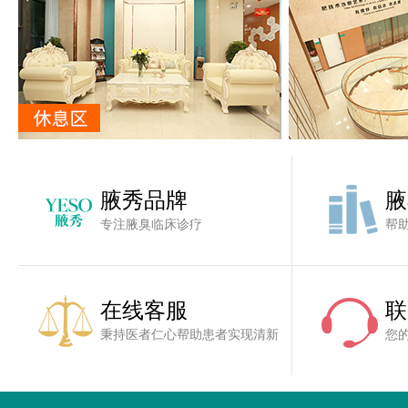
腋秀品牌
腋
专注腋臭临床诊疗
帮
在线客服
联
秉持医者仁心帮助患者实现清新
您