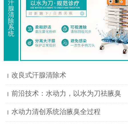
汗
腺
清
除
系
统
改良式汗腺清除术
前沿技术：水动力，以水为刀祛腋臭
水动力清创系统治腋臭全过程