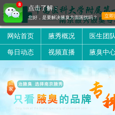
8
点击了解：
立即
您好，是要解决腋臭方面困扰吗？
网站首页
腋秀概况
医生团
每日动态
视频直播
腋臭中