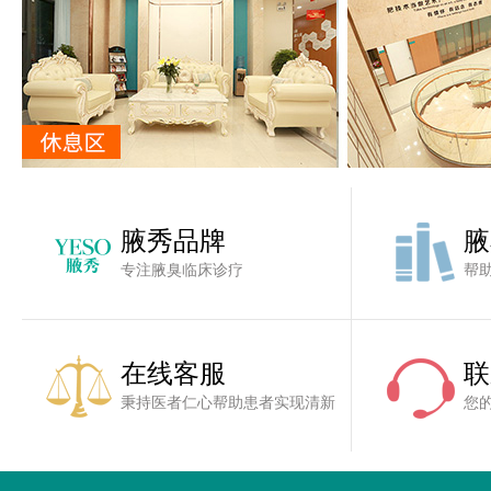
腋秀品牌
腋
专注腋臭临床诊疗
帮
在线客服
联
秉持医者仁心帮助患者实现清新
您