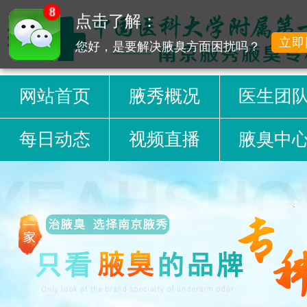
8
点击了解：
立即
您好，是要解决腋臭方面困扰吗？
网站首页
腋秀概况
医生团
每日动态
视频直播
腋臭中