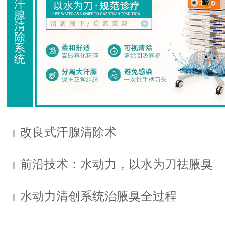
汗
腺
清
除
系
统
改良式汗腺清除术
前沿技术：水动力，以水为刀祛腋臭
水动力清创系统治腋臭全过程