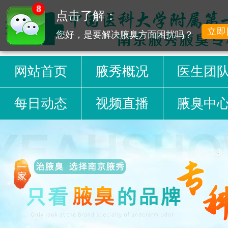
8
点击了解：
立即
您好，是要解决腋臭方面困扰吗？
网站首页
腋秀概况
医生团
每日动态
视频直播
腋臭中