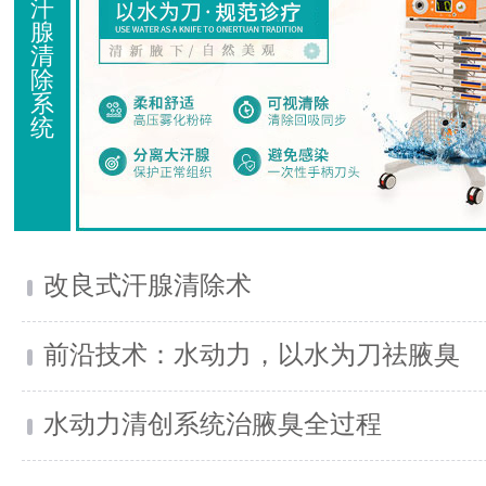
汗
腺
清
除
系
统
改良式汗腺清除术
前沿技术：水动力，以水为刀祛腋臭
水动力清创系统治腋臭全过程