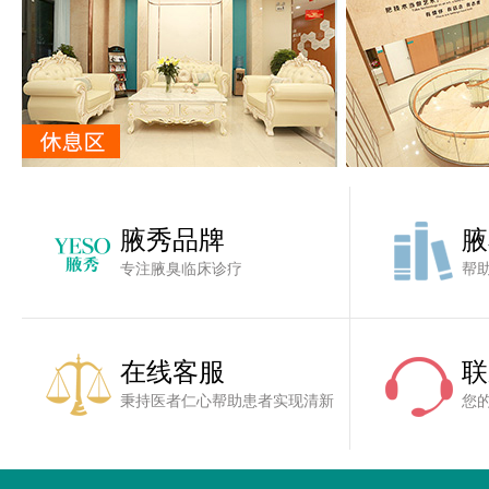
腋秀品牌
腋
专注腋臭临床诊疗
帮
在线客服
联
秉持医者仁心帮助患者实现清新
您