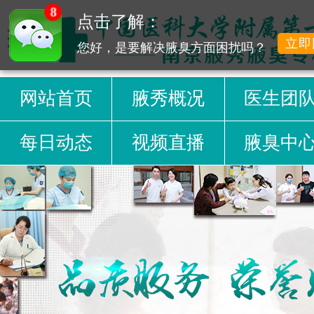
8
点击了解：
立即
您好，是要解决腋臭方面困扰吗？
网站首页
腋秀概况
医生团
每日动态
视频直播
腋臭中