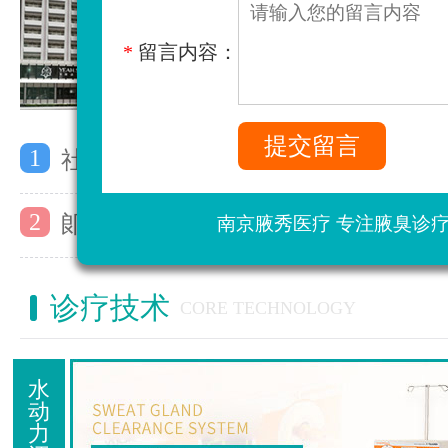
*
留言内容：
1
社区活动：关注心理健康，让心灵充
2
郞艺瑶主任受邀参加上海第七届全国
南京腋秀医疗 专注腋臭诊
诊疗技术
CORE TECHNOLOGY
水
动
力