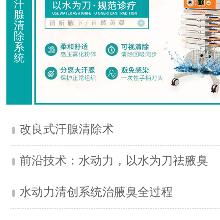
汗
腺
清
除
系
统
改良式汗腺清除术
前沿技术：水动力，以水为刀祛腋臭
水动力清创系统治腋臭全过程