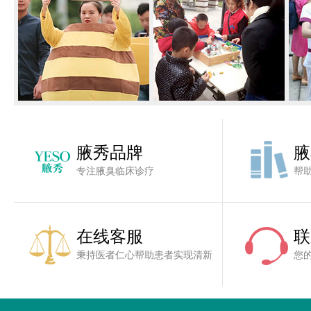
腋秀品牌
腋
专注腋臭临床诊疗
帮
在线客服
联
秉持医者仁心帮助患者实现清新
您